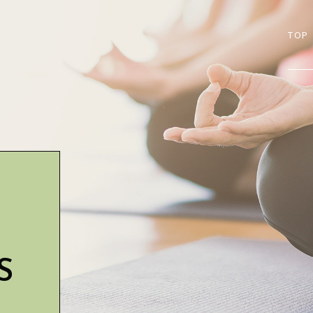
TOP
S